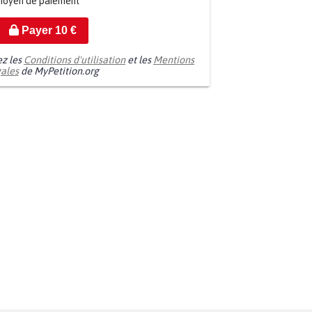
moyen de paiement
Payer
10
€
ez les
Conditions d'utilisation
et les
Mentions
gales
de MyPetition.org