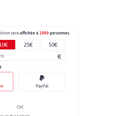
tition sera
affichée à
1000
personnes.
10€
25€
50€
€
t
re
PayPal
CVC