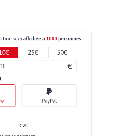
tition sera
affichée à
1000
personnes.
10€
25€
50€
€
t
re
PayPal
CVC