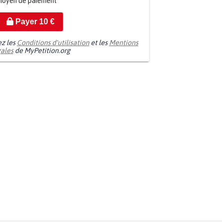
moyen de paiement
Payer
10
€
ez les
Conditions d'utilisation
et les
Mentions
gales
de MyPetition.org