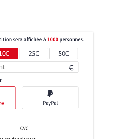
tition sera
affichée à
1000
personnes.
10€
25€
50€
€
t
re
PayPal
CVC