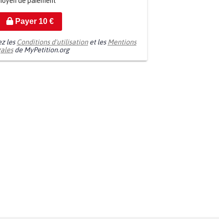
moyen de paiement
Payer
10
€
ez les
Conditions d'utilisation
et les
Mentions
gales
de MyPetition.org