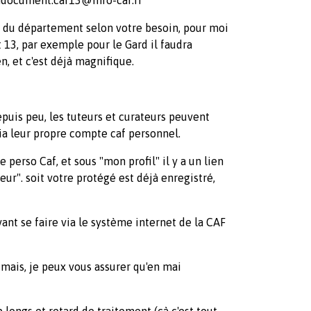
o du département selon votre besoin, pour moi
t 13, par exemple pour le Gard il faudra
n, et c'est déjà magnifique.
puis peu, les tuteurs et curateurs peuvent
 via leur propre compte caf personnel.
erso Caf, et sous "mon profil" il y a un lien
ur". soit votre protégé est déjà enregistré,
nt se faire via le système internet de la CAF
d, mais, je peux vous assurer qu'en mai
p longs et retard de traitement (çà c'est tout