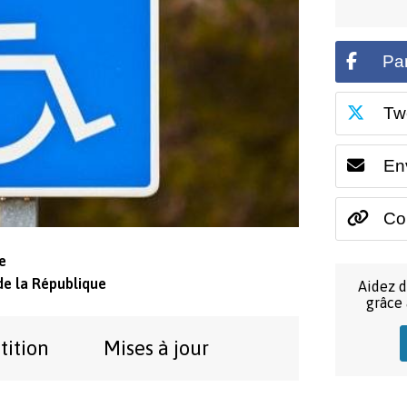
Pa
Tw
En
Cop
e
de la République
Aidez d
grâce
tition
Mises à jour