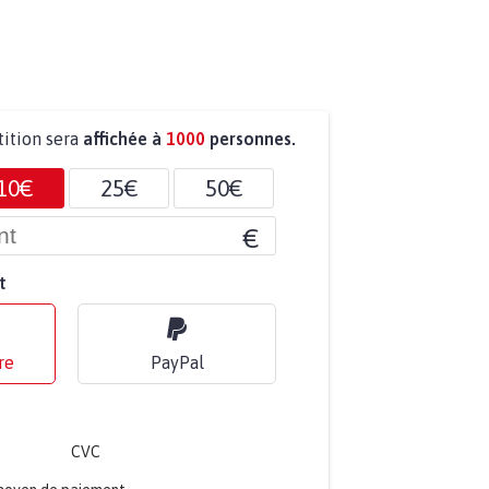
tition sera
affichée à
1000
personnes.
10€
25€
50€
€
t
re
PayPal
CVC