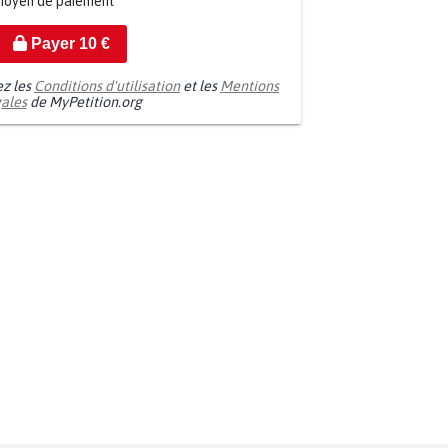
moyen de paiement
Payer
10
€
ez les
Conditions d'utilisation
et les
Mentions
gales
de MyPetition.org