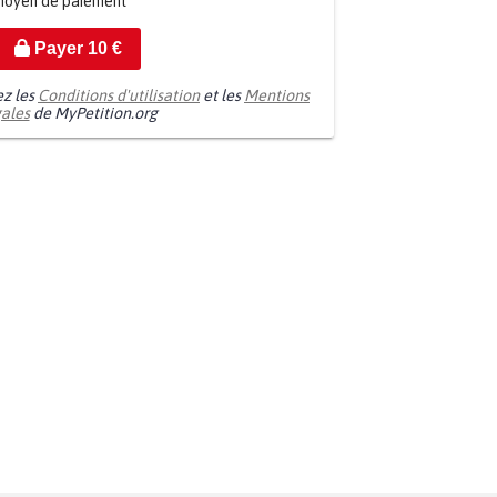
moyen de paiement
Payer
10
€
ez les
Conditions d'utilisation
et les
Mentions
gales
de MyPetition.org