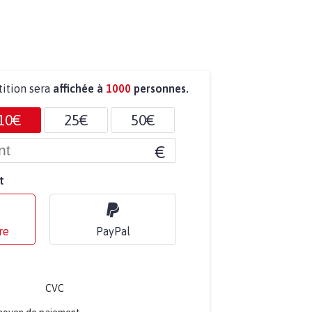
tition sera
affichée à
1000
personnes.
10€
25€
50€
€
t
re
PayPal
CVC