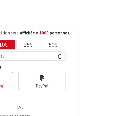
tition sera
affichée à
1000
personnes.
10€
25€
50€
€
t
re
PayPal
CVC