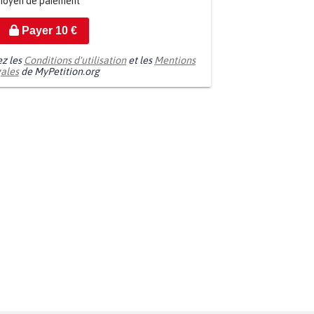
moyen de paiement
Payer
10
€
ez les
Conditions d'utilisation
et les
Mentions
gales
de MyPetition.org