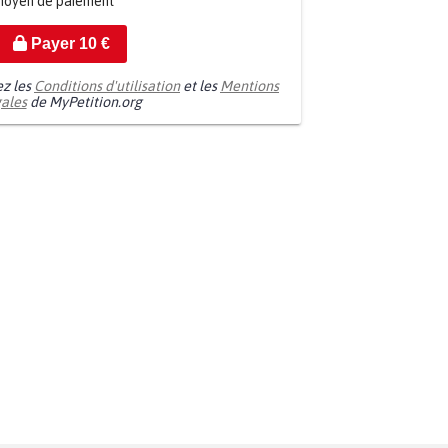
moyen de paiement
Payer
10
€
ez les
Conditions d'utilisation
et les
Mentions
gales
de MyPetition.org