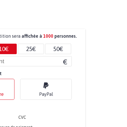
tition sera
affichée à
1000
personnes.
10€
25€
50€
€
t
re
PayPal
CVC