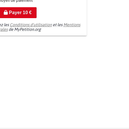
moyen de paiement
Payer
10
€
ez les
Conditions d'utilisation
et les
Mentions
gales
de MyPetition.org