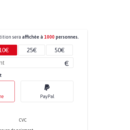
tition sera
affichée à
1000
personnes.
10€
25€
50€
€
t
re
PayPal
CVC