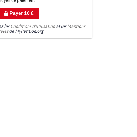
moyen de paiement
Payer
10
€
ez les
Conditions d'utilisation
et les
Mentions
gales
de MyPetition.org