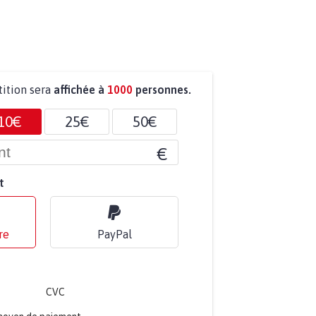
tition sera
affichée à
1000
personnes.
10€
25€
50€
€
t
re
PayPal
CVC