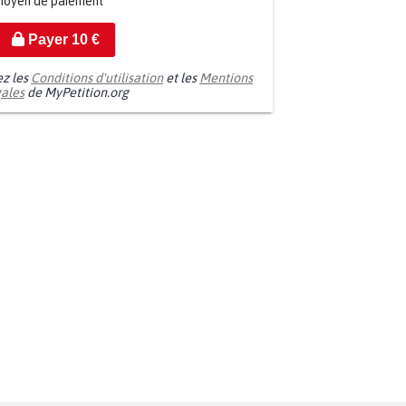
moyen de paiement
Payer
10
€
ez les
Conditions d'utilisation
et les
Mentions
gales
de MyPetition.org