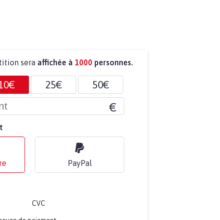
tition sera
affichée à
1000
personnes.
10€
25€
50€
€
t
re
PayPal
CVC