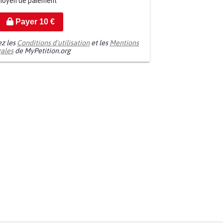
moyen de paiement
Payer
10
€
ez les
Conditions d'utilisation
et les
Mentions
gales
de MyPetition.org