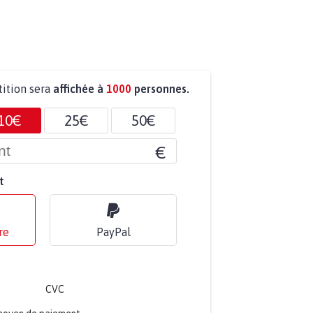
tition sera
affichée à
1000
personnes.
10€
25€
50€
€
t
re
PayPal
CVC