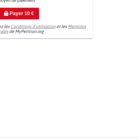
moyen de paiement
Payer
10
€
ez les
Conditions d'utilisation
et les
Mentions
gales
de MyPetition.org