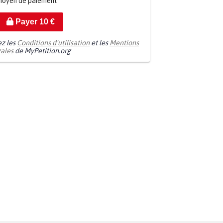
moyen de paiement
Payer
10
€
ez les
Conditions d'utilisation
et les
Mentions
gales
de MyPetition.org