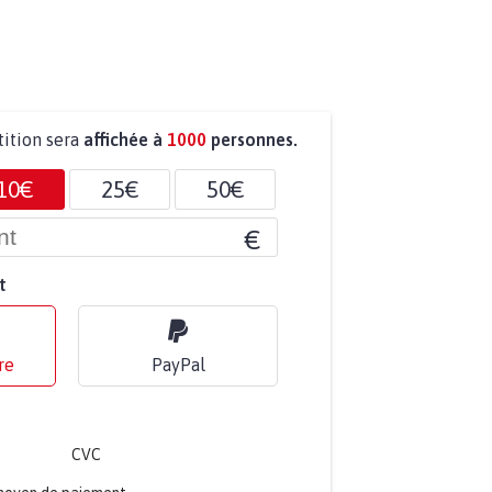
tition sera
affichée à
1000
personnes.
10€
25€
50€
€
t
re
PayPal
CVC