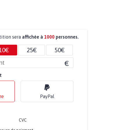
tition sera
affichée à
1000
personnes.
10€
25€
50€
€
t
re
PayPal
CVC