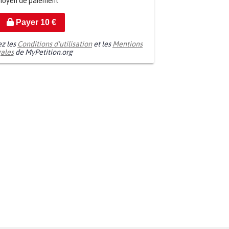
moyen de paiement
Payer
10
€
ez les
Conditions d'utilisation
et les
Mentions
gales
de MyPetition.org