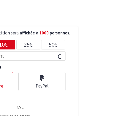
tition sera
affichée à
1000
personnes.
10€
25€
50€
€
t
re
PayPal
CVC