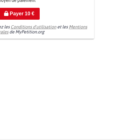
moyen de paiement
Payer
10
€
ez les
Conditions d'utilisation
et les
Mentions
gales
de MyPetition.org