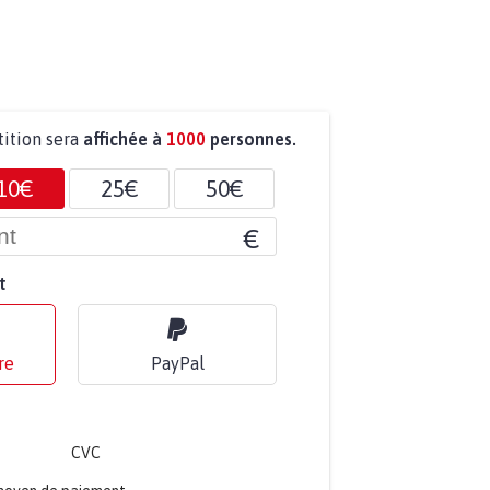
tition sera
affichée à
1000
personnes.
10€
25€
50€
€
t
re
PayPal
CVC