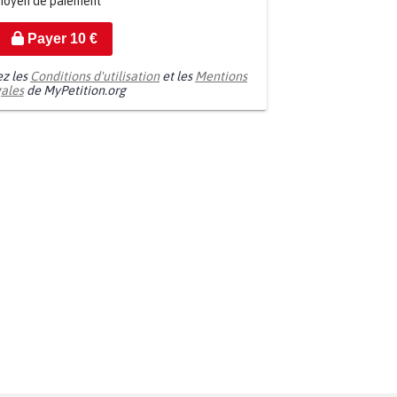
moyen de paiement
Payer
10
€
ez les
Conditions d'utilisation
et les
Mentions
gales
de MyPetition.org