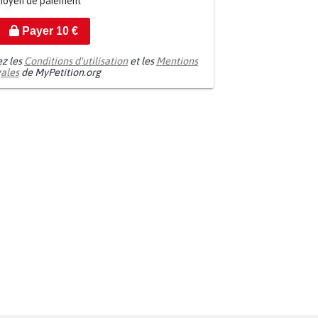
moyen de paiement
Payer
10
€
ez les
Conditions d'utilisation
et les
Mentions
gales
de MyPetition.org