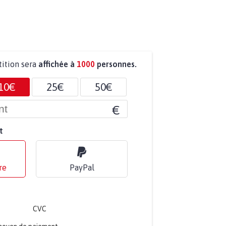
tition sera
affichée à
1000
personnes.
10€
25€
50€
€
t
re
PayPal
CVC