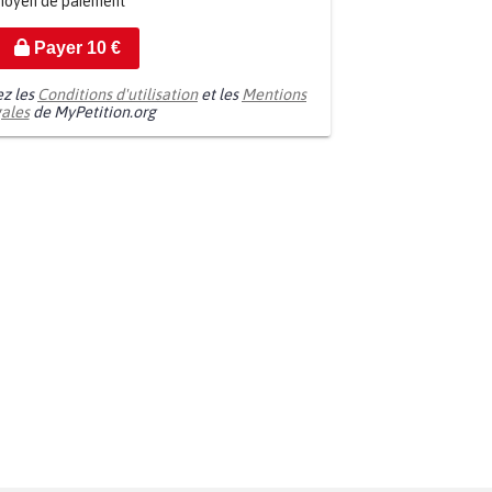
moyen de paiement
Payer
10
€
ez les
Conditions d'utilisation
et les
Mentions
gales
de MyPetition.org