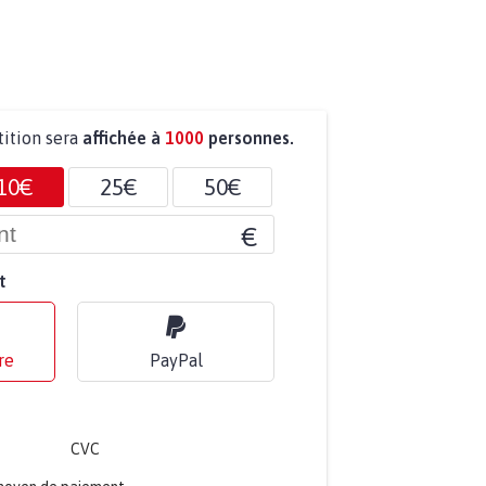
tition sera
affichée à
1000
personnes.
10€
25€
50€
€
t
re
PayPal
CVC