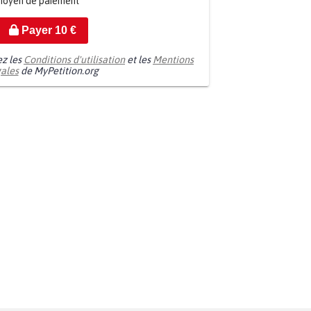
moyen de paiement
Payer
10
€
ez les
Conditions d'utilisation
et les
Mentions
gales
de MyPetition.org