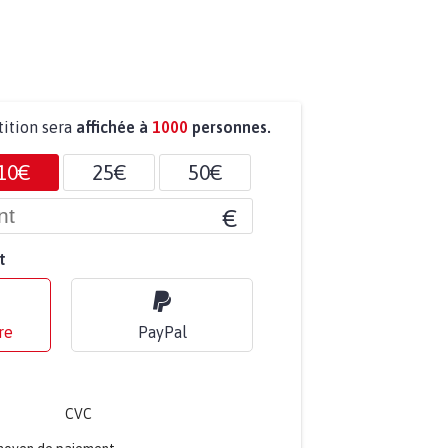
tition sera
affichée à
1000
personnes.
10€
25€
50€
€
t
re
PayPal
CVC