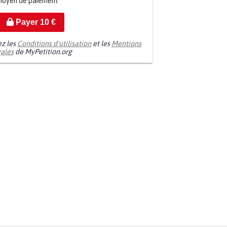
moyen de paiement
Payer
10
€
ez les
Conditions d'utilisation
et les
Mentions
gales
de MyPetition.org