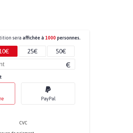
tition sera
affichée à
1000
personnes.
10€
25€
50€
€
t
re
PayPal
CVC