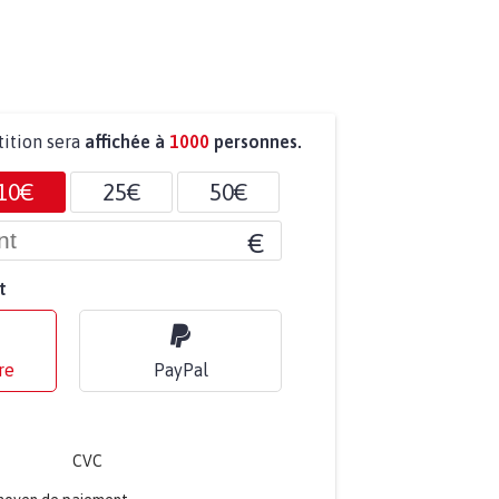
tition sera
affichée à
1000
personnes.
10€
25€
50€
€
t
re
PayPal
CVC