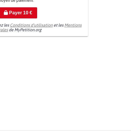
moyen de paiement
Payer
10
€
ez les
Conditions d'utilisation
et les
Mentions
gales
de MyPetition.org