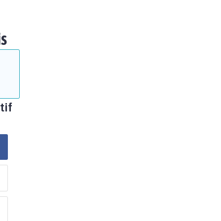
is
tif