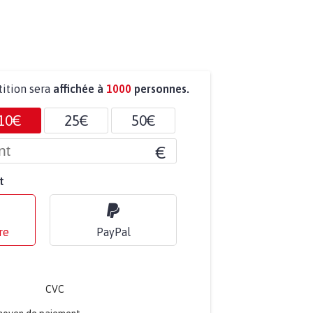
tition sera
affichée à
1000
personnes.
10€
25€
50€
€
t
re
PayPal
CVC