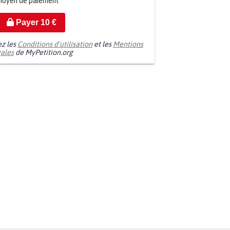
moyen de paiement
Payer
10
€
ez les
Conditions d'utilisation
et les
Mentions
gales
de MyPetition.org