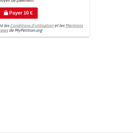
moyen de paiement
Payer
10
€
ez les
Conditions d'utilisation
et les
Mentions
gales
de MyPetition.org