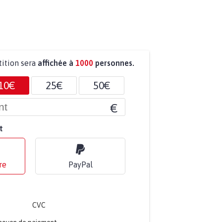
tition sera
affichée à
1000
personnes.
10€
25€
50€
€
t
re
PayPal
CVC