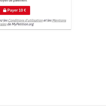
moyen de paiement
Payer
10
€
ez les
Conditions d'utilisation
et les
Mentions
gales
de MyPetition.org