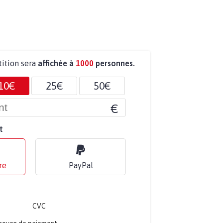
tition sera
affichée à
1000
personnes.
10€
25€
50€
€
t
re
PayPal
CVC