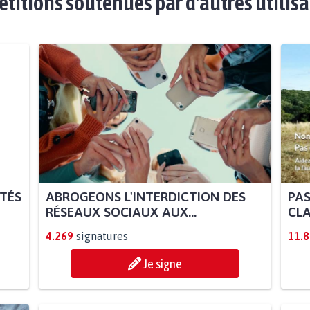
étitions soutenues par d'autres utilis
ITÉS
ABROGEONS L'INTERDICTION DES
PAS
RÉSEAUX SOCIAUX AUX...
CLA
4.269
signatures
11.
Je signe