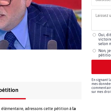
Oui, di
victoir
selon m
Non, je
pétiti
En signant l
mes données 
commentaires
pétition
sur mes droit
e élémentaire, adressons cette pétition à
la