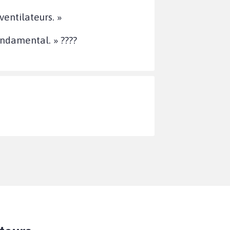
entilateurs. »
ondamental. » ????