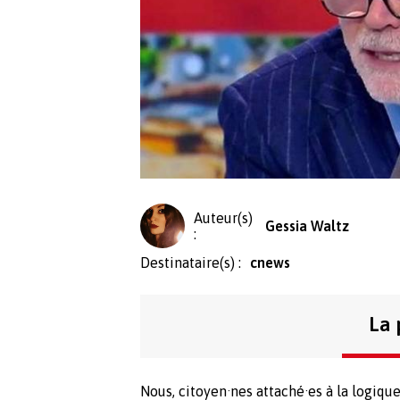
Auteur(s)
Gessia Waltz
:
Destinataire(s) :
cnews
La 
Nous, citoyen·nes attaché·es à la logiqu