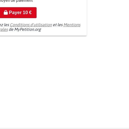
moyen de paiement
Payer
10
€
ez les
Conditions d'utilisation
et les
Mentions
gales
de MyPetition.org