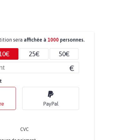
tition sera
affichée à
1000
personnes.
10€
25€
50€
€
t
re
PayPal
CVC