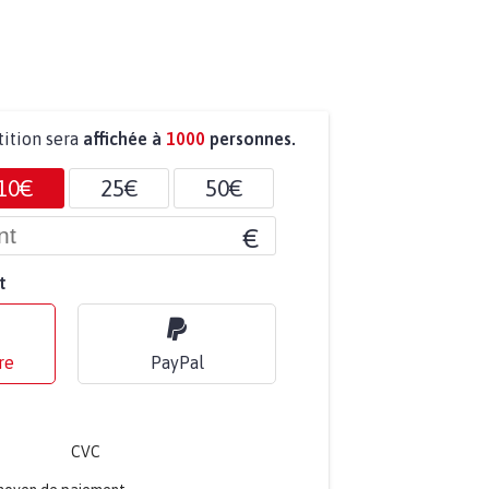
tition sera
affichée à
1000
personnes.
10€
25€
50€
€
t
re
PayPal
CVC