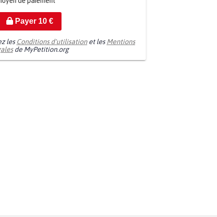
moyen de paiement
Payer
10
€
ez les
Conditions d'utilisation
et les
Mentions
gales
de MyPetition.org