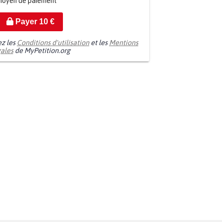
moyen de paiement
Payer
10
€
ez les
Conditions d'utilisation
et les
Mentions
gales
de MyPetition.org