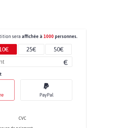
tition sera
affichée à
1000
personnes.
10€
25€
50€
€
t
re
PayPal
CVC