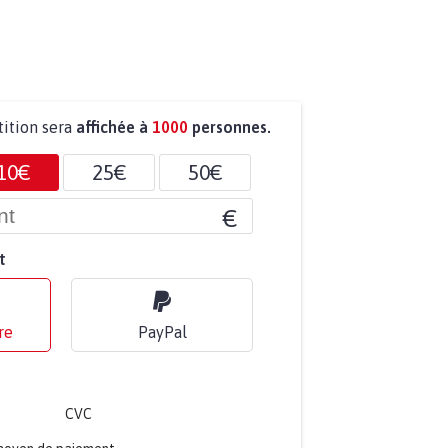
tition sera
affichée à
1000
personnes.
10€
25€
50€
€
t
re
PayPal
CVC