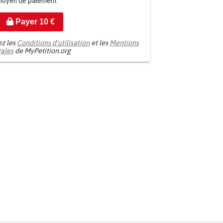
moyen de paiement
Payer
10
€
ez les
Conditions d'utilisation
et les
Mentions
gales
de MyPetition.org