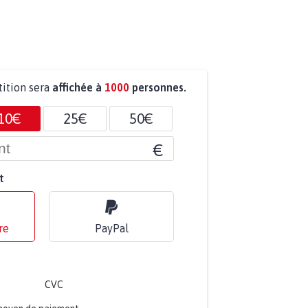
tition sera
affichée à
1000
personnes.
10€
25€
50€
€
t
re
PayPal
CVC