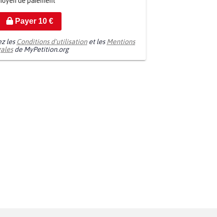
moyen de paiement
Payer
10
€
ez les
Conditions d'utilisation
et les
Mentions
gales
de MyPetition.org