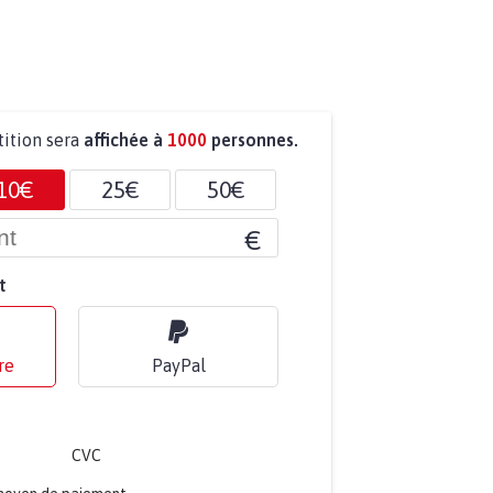
tition sera
affichée à
1000
personnes.
10€
25€
50€
€
t
re
PayPal
CVC