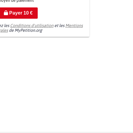
moyen de paiement
Payer
10
€
ez les
Conditions d'utilisation
et les
Mentions
gales
de MyPetition.org