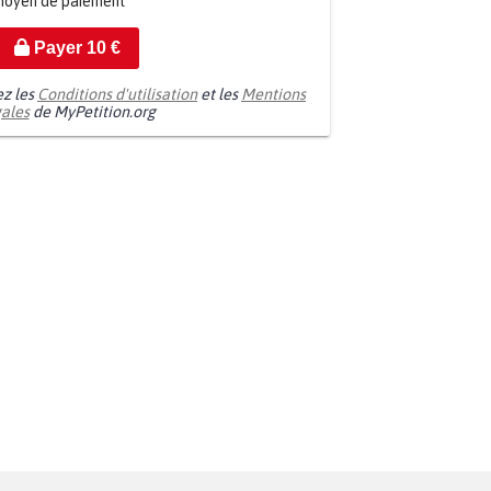
moyen de paiement
Payer
10
€
ez les
Conditions d'utilisation
et les
Mentions
gales
de MyPetition.org