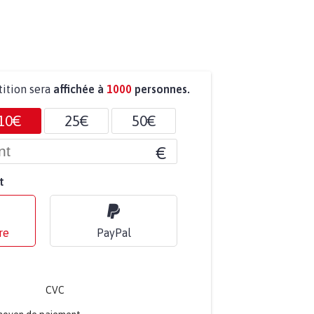
tition sera
affichée à
1000
personnes.
10€
25€
50€
€
t
re
PayPal
CVC