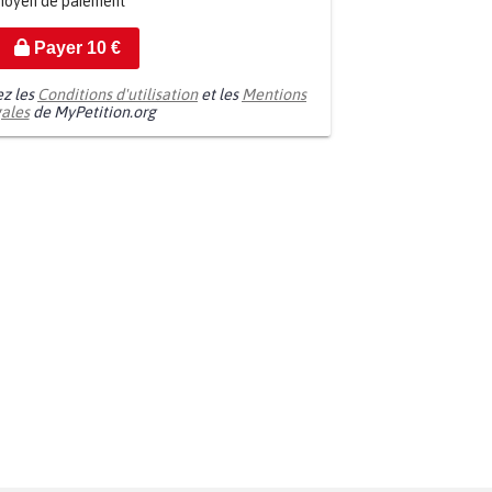
moyen de paiement
Payer
10
€
ez les
Conditions d'utilisation
et les
Mentions
gales
de MyPetition.org