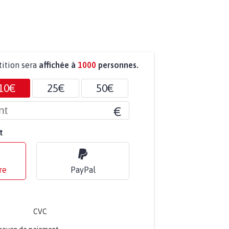
tition sera
affichée à
1000
personnes.
10€
25€
50€
€
t
re
PayPal
CVC