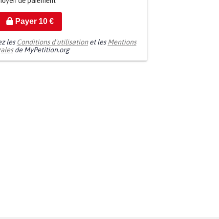
moyen de paiement
Payer
10
€
ez les
Conditions d'utilisation
et les
Mentions
gales
de MyPetition.org