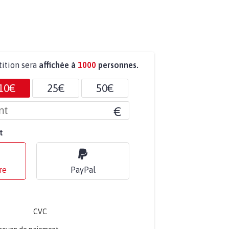
tition sera
affichée à
1000
personnes.
10€
25€
50€
€
t
re
PayPal
CVC