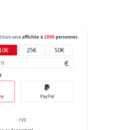
tition sera
affichée à
1000
personnes.
10€
25€
50€
€
t
re
PayPal
CVC