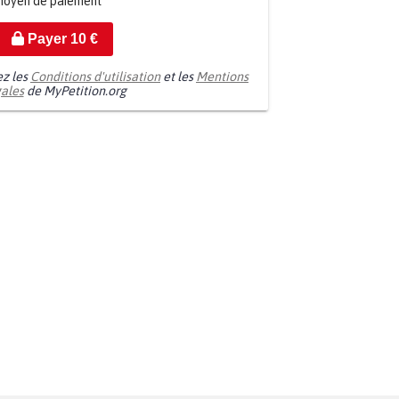
moyen de paiement
Payer
10
€
ez les
Conditions d'utilisation
et les
Mentions
gales
de MyPetition.org