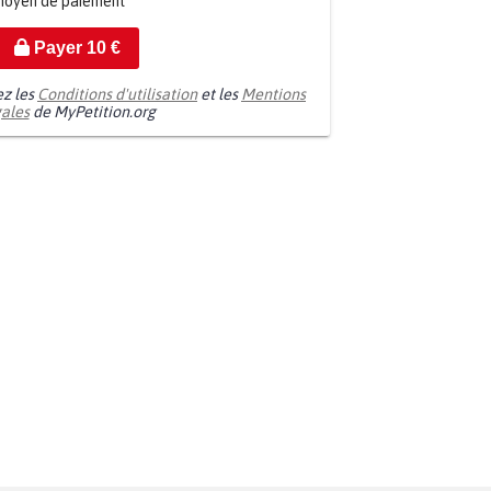
moyen de paiement
Payer
10
€
ez les
Conditions d'utilisation
et les
Mentions
gales
de MyPetition.org