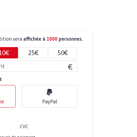
tition sera
affichée à
1000
personnes.
10€
25€
50€
€
t
re
PayPal
CVC