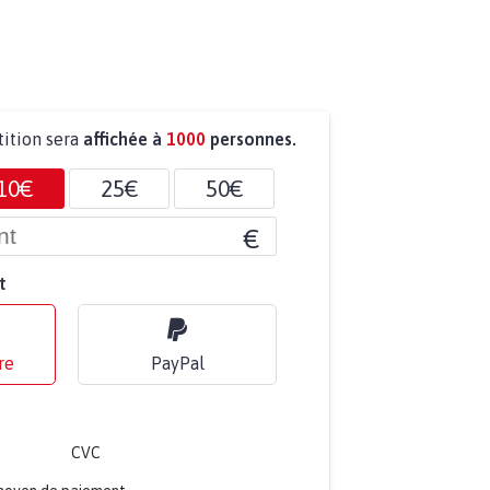
tition sera
affichée à
1000
personnes.
10€
25€
50€
€
t
re
PayPal
CVC