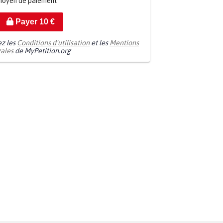
moyen de paiement
Payer
10
€
ez les
Conditions d'utilisation
et les
Mentions
gales
de MyPetition.org