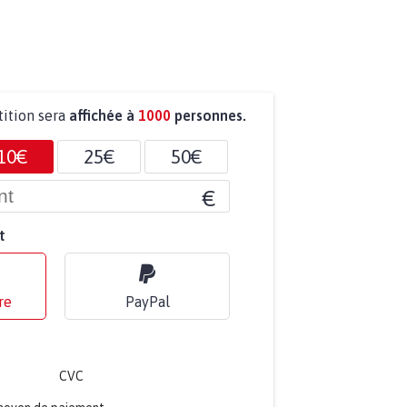
tition sera
affichée à
1000
personnes.
10€
25€
50€
€
t
re
PayPal
CVC