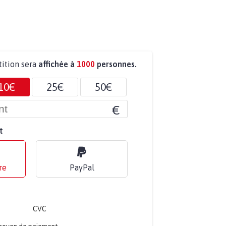
tition sera
affichée à
1000
personnes.
10€
25€
50€
€
t
re
PayPal
CVC