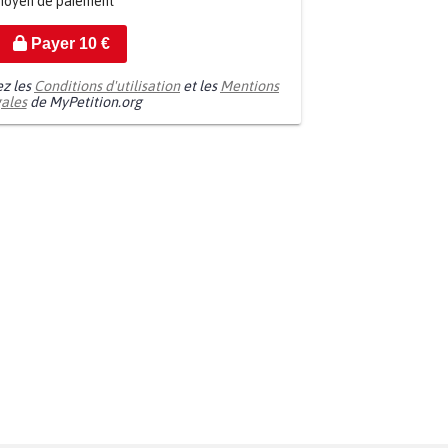
moyen de paiement
Payer
10
€
ez les
Conditions d'utilisation
et les
Mentions
gales
de MyPetition.org