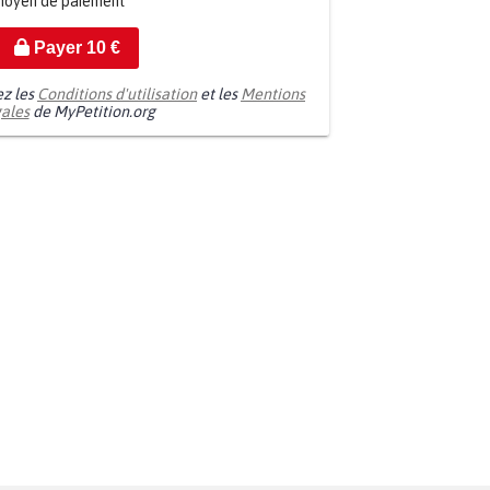
moyen de paiement
Payer
10
€
ez les
Conditions d'utilisation
et les
Mentions
gales
de MyPetition.org