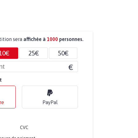
tition sera
affichée à
1000
personnes.
10€
25€
50€
€
t
re
PayPal
CVC