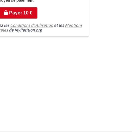
moyen de paiement
Payer
10
€
ez les
Conditions d'utilisation
et les
Mentions
gales
de MyPetition.org