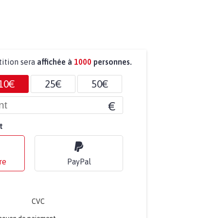
tition sera
affichée à
1000
personnes.
10€
25€
50€
€
t
re
PayPal
CVC