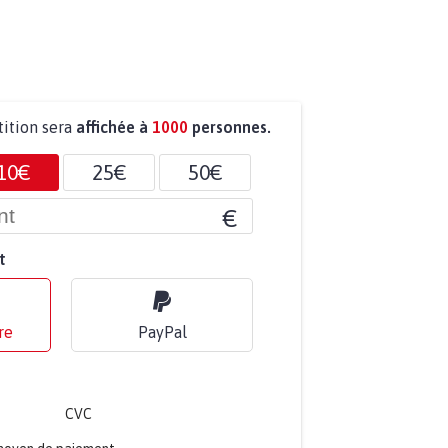
tition sera
affichée à
1000
personnes.
10€
25€
50€
€
t
re
PayPal
CVC