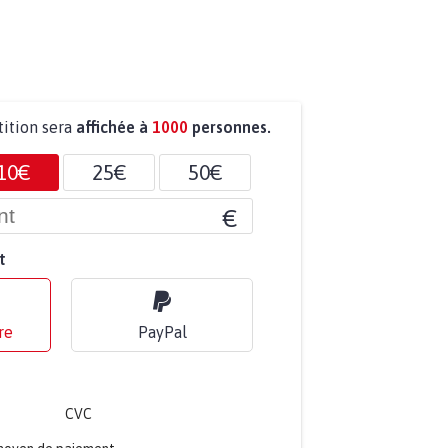
tition sera
affichée à
1000
personnes.
10€
25€
50€
€
t
re
PayPal
CVC