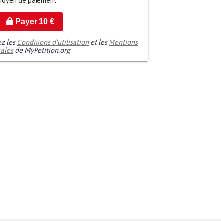
moyen de paiement
Payer
10
€
ez les
Conditions d'utilisation
et les
Mentions
gales
de MyPetition.org