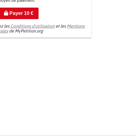
moyen de paiement
Payer
10
€
ez les
Conditions d'utilisation
et les
Mentions
gales
de MyPetition.org