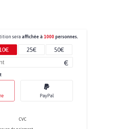
tition sera
affichée à
1000
personnes.
10€
25€
50€
€
t
re
PayPal
CVC