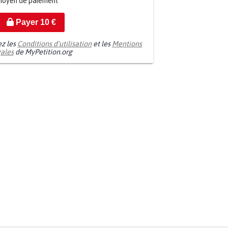
moyen de paiement
Payer
10
€
ez les
Conditions d'utilisation
et les
Mentions
gales
de MyPetition.org