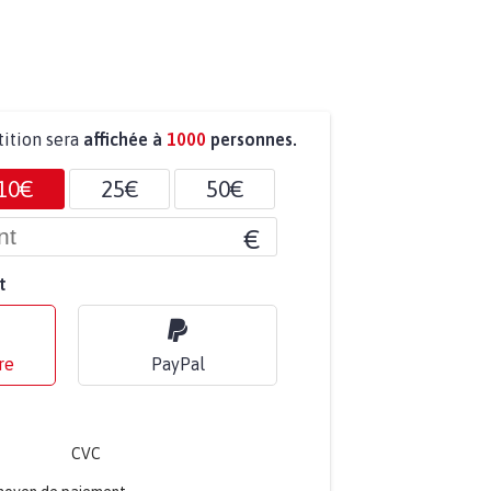
tition sera
affichée à
1000
personnes.
10€
25€
50€
€
t
re
PayPal
CVC