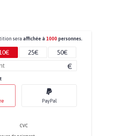
tition sera
affichée à
1000
personnes.
10€
25€
50€
€
t
re
PayPal
CVC