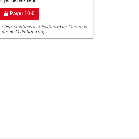
moyen de paiement
Payer
10
€
ez les
Conditions d'utilisation
et les
Mentions
gales
de MyPetition.org