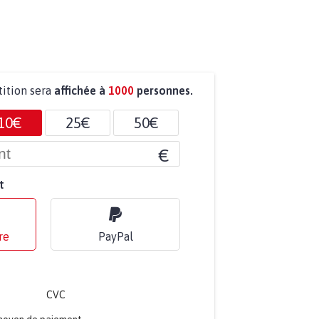
tition sera
affichée à
1000
personnes.
10€
25€
50€
€
t
re
PayPal
CVC