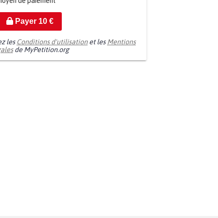
moyen de paiement
Payer
10
€
ez les
Conditions d'utilisation
et les
Mentions
gales
de MyPetition.org