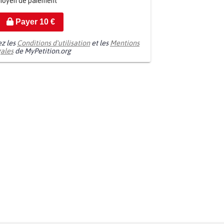
moyen de paiement
Payer
10
€
ez les
Conditions d'utilisation
et les
Mentions
gales
de MyPetition.org