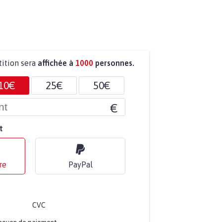
tition sera
affichée à
1000
personnes.
10€
25€
50€
€
t
re
PayPal
CVC